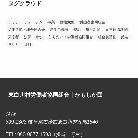
タグクラウド
チラシ
フォーラム
事業
価格変更
労働者協同組合
労働者協同組合連合会
厚生労働省
契約
岐阜新聞
日本経済新聞
東京都
決算
特集
知りたい！労働者協同組合
組合員募集
総会
草刈り
資料
東白川村労働者協同組合｜かもしか団
住所
509-1303 岐阜県加茂郡東白川村五加1546
TEL:
090-9677-1593（担当：野村）