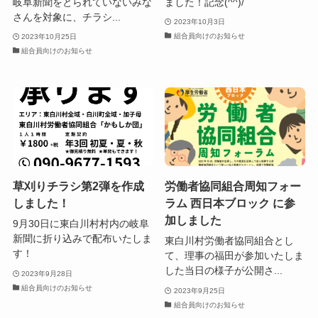
岐阜新聞をとられていないみな
ました！記念(^^)/
さんを対象に、チラシ...
2023年10月3日
組合員向けのお知らせ
2023年10月25日
組合員向けのお知らせ
草刈りチラシ第2弾を作成
労働者協同組合周知フォー
しました！
ラム 西日本ブロック に参
加しました
9月30日に東白川村村内の岐阜
新聞に折り込みで配布いたしま
東白川村労働者協同組合とし
す！
て、理事の福田が参加いたしま
した当日の様子が公開さ...
2023年9月28日
組合員向けのお知らせ
2023年9月25日
組合員向けのお知らせ