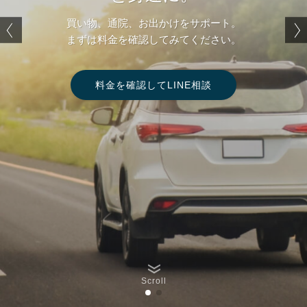
草刈り、茶畑管理、ゴミ捨て、空き家管理、移動支援や見守
買い物、通院、お出かけをサポート。
りまで。
まずは料金を確認してみてください。
地域のみなさまの暮らしを支えるお手伝いをしています。
料金を確認してLINE相談
料金を確認してLINE相談
まずはお気軽にご相談ください。
まずはお気軽にご相談ください。
Scroll