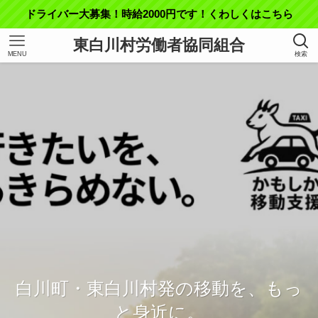
ドライバー大募集！時給2000円です！くわしくはこちら
東白川村労働者協同組合
MENU
検索
東白川村の「困った」を、私たちが
白川町・東白川村発の移動を、もっ
引き受けます。
と身近に。