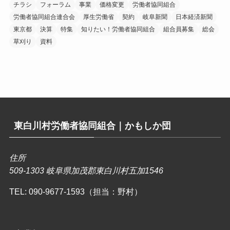
チラシ
フォーラム
事業
価格変更
労働者協同組合
労働者協同組合連合会
厚生労働省
契約
岐阜新聞
日本経済新聞
東京都
決算
特集
知りたい！労働者協同組合
組合員募集
総会
草刈り
資料
東白川村労働者協同組合｜かもしか団
住所
509-1303 岐阜県加茂郡東白川村五加1546
TEL:
090-9677-1593（担当：野村）