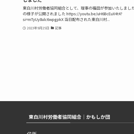
東白川村労働者協同組合として、理事の福田が参加いたしまし
の様子が公開されました https://youtu.be/uH6BcEuX4t4?
si=mTyUy8ulc6wpgpkX 当日配布された東白川村...
2023年9月25日
記事
東白川村労働者協同組合｜かもしか団
住所