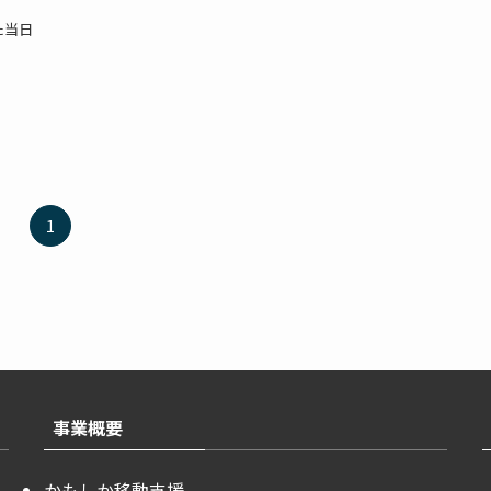
た当日
1
事業概要
かもしか移動支援