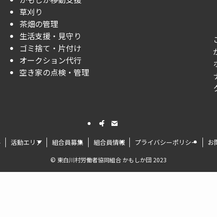
草刈り
茶畑の管理
生活支援・見守り
ゴミ捨て・片付け
オークション代行
空き家の点検・管理
要
活動エリア
組合員募集
組合員情報
プライバシーポリシー
お
©
東白川村労働者協同組合 かもしか団 2023