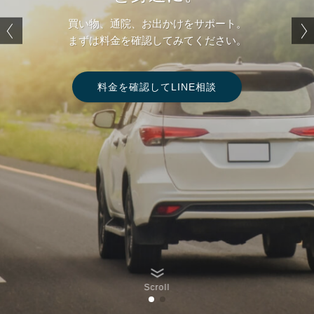
草刈り、茶畑管理、ゴミ捨て、空き家管理、移動支援や見守
買い物、通院、お出かけをサポート。
りまで。
まずは料金を確認してみてください。
地域のみなさまの暮らしを支えるお手伝いをしています。
料金を確認してLINE相談
料金を確認してLINE相談
まずはお気軽にご相談ください。
まずはお気軽にご相談ください。
Scroll