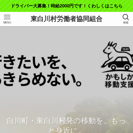
ドライバー大募集！時給2000円です！くわしくはこちら
東白川村労働者協同組合
MENU
検索
東白川村の「困った」を、私たちが
白川町・東白川村発の移動を、もっ
引き受けます。
と身近に。