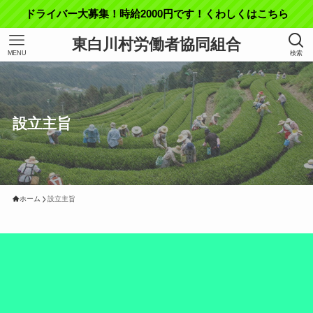
ドライバー大募集！時給2000円です！くわしくはこちら
東白川村労働者協同組合
MENU
検索
設立主旨
ホーム
設立主旨